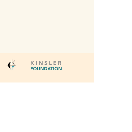
© 2035 by 킨슬러파운데이션.
Powered and secured by
Wix
​ 후원문의
02 765 7426
​후원계좌 킨슬러재단
140 015 392497
신한은행